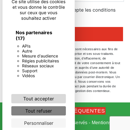
Ce site utilise des cookies
et vous donne le contrôle
En cochant cette case, j'accepte les conditions
sur ceux que vous
particulières ci-dessous **
souhaitez activer
Nos partenaires
ENVOYER
(17)
APIs
** Les données personnelles communiquées sont nécessaires aux fins de
Autre
vous contacter. Elles sont destinées à l'entreprise et ses sous-traitants.
Mesure d'audience
Vous disposez de droits d’accès, de rectification, d’effacement, de
Régies publicitaires
portabilité, de limitation, d’opposition, de retrait de votre consentement à tout
Réseaux sociaux
moment et du droit d’introduire une réclamation auprès d’une autorité de
Support
contrôle, ainsi que d’organiser le sort de vos données post-mortem. Vous
Vidéos
pouvez exercer ces droits par voie postale ou par courrier électronique. Un
justificatif d'identité pourra vous être demandé. Nous conservons vos
données pendant la période de prise de contact puis pendant la durée de
prescription légale aux fins probatoires et de gestion des contentieux.
Tout accepter
Tout refuser
RECHERCHES FRÉQUENTES
Personnaliser
©
Vistalid
- 2026 - Tous droits réservés -
Mentions
légales