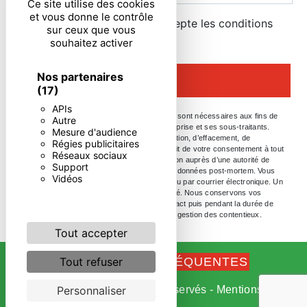
Ce site utilise des cookies
et vous donne le contrôle
En cochant cette case, j'accepte les conditions
sur ceux que vous
particulières ci-dessous **
souhaitez activer
Nos partenaires
ENVOYER
(17)
APIs
** Les données personnelles communiquées sont nécessaires aux fins de
Autre
vous contacter. Elles sont destinées à l'entreprise et ses sous-traitants.
Mesure d'audience
Vous disposez de droits d’accès, de rectification, d’effacement, de
Régies publicitaires
portabilité, de limitation, d’opposition, de retrait de votre consentement à tout
Réseaux sociaux
moment et du droit d’introduire une réclamation auprès d’une autorité de
Support
contrôle, ainsi que d’organiser le sort de vos données post-mortem. Vous
Vidéos
pouvez exercer ces droits par voie postale ou par courrier électronique. Un
justificatif d'identité pourra vous être demandé. Nous conservons vos
données pendant la période de prise de contact puis pendant la durée de
prescription légale aux fins probatoires et de gestion des contentieux.
Tout accepter
Tout refuser
RECHERCHES FRÉQUENTES
Personnaliser
©
Vistalid
- 2026 - Tous droits réservés -
Mentions
légales