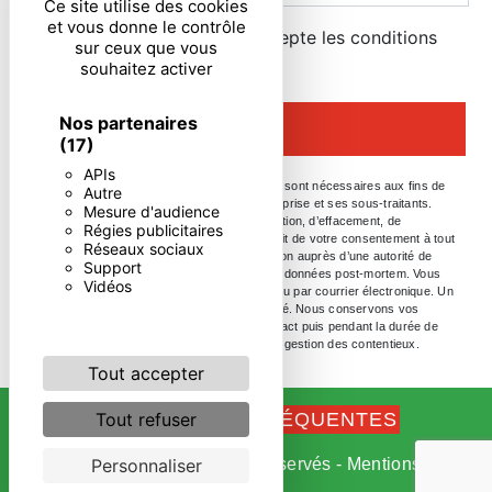
Ce site utilise des cookies
et vous donne le contrôle
En cochant cette case, j'accepte les conditions
sur ceux que vous
particulières ci-dessous **
souhaitez activer
Nos partenaires
ENVOYER
(17)
APIs
** Les données personnelles communiquées sont nécessaires aux fins de
Autre
vous contacter. Elles sont destinées à l'entreprise et ses sous-traitants.
Mesure d'audience
Vous disposez de droits d’accès, de rectification, d’effacement, de
Régies publicitaires
portabilité, de limitation, d’opposition, de retrait de votre consentement à tout
Réseaux sociaux
moment et du droit d’introduire une réclamation auprès d’une autorité de
Support
contrôle, ainsi que d’organiser le sort de vos données post-mortem. Vous
Vidéos
pouvez exercer ces droits par voie postale ou par courrier électronique. Un
justificatif d'identité pourra vous être demandé. Nous conservons vos
données pendant la période de prise de contact puis pendant la durée de
prescription légale aux fins probatoires et de gestion des contentieux.
Tout accepter
Tout refuser
RECHERCHES FRÉQUENTES
Personnaliser
©
Vistalid
- 2026 - Tous droits réservés -
Mentions
légales