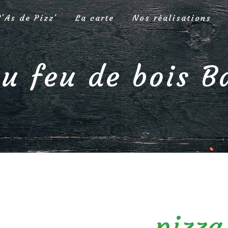
L'As de Pizz'
La carte
Nos réalisations
au feu de bois B
pizza