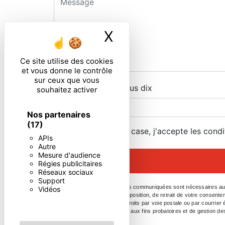
X
Masquer le ban
Ce site utilise des cookies
et vous donne le contrôle
sur ceux que vous
Combien font dix plus dix
souhaitez activer
Nos partenaires
(17)
En cochant cette case, j'accepte les condi
APIs
Autre
Mesure d'audience
Régies publicitaires
Réseaux sociaux
Support
** Les données personnelles communiquées sont nécessaires aux fin
Vidéos
portabilité, de limitation, d’opposition, de retrait de votre conse
Vous pouvez exercer ces droits par voie postale ou par courrier 
durée de prescription légale aux fins probatoires et de gestion de