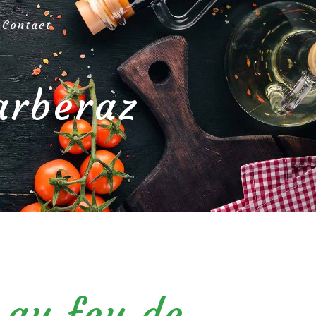
Contact
arberaz
 au feu de