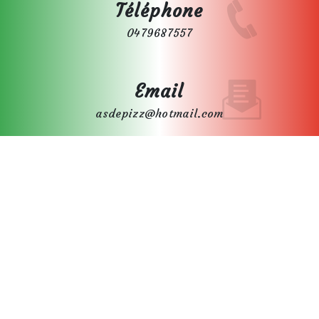
Téléphone
0479687557
Email
asdepizz@hotmail.com