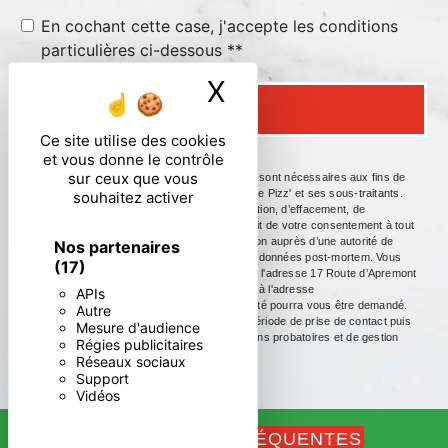
En cochant cette case, j'accepte les conditions
particulières ci-dessous **
X
Masquer le ban
ENVOYER
Ce site utilise des cookies
et vous donne le contrôle
sur ceux que vous
** Les données personnelles communiquées sont nécessaires aux fins de
vous contacter. Elles sont destinées à L'As de Pizz' et ses sous-traitants.
souhaitez activer
Vous disposez de droits d’accès, de rectification, d’effacement, de
portabilité, de limitation, d’opposition, de retrait de votre consentement à tout
moment et du droit d’introduire une réclamation auprès d’une autorité de
Nos partenaires
contrôle, ainsi que d’organiser le sort de vos données post-mortem. Vous
(17)
pouvez exercer ces droits par voie postale à l'adresse 17 Route d’Apremont
73000 Barberaz ou par courrier électronique à l'adresse
APIs
asdepizz@hotmail.com. Un justificatif d'identité pourra vous être demandé.
Autre
Nous conservons vos données pendant la période de prise de contact puis
Mesure d'audience
pendant la durée de prescription légale aux fins probatoires et de gestion
Régies publicitaires
des contentieux.
Réseaux sociaux
Support
Vidéos
RECHERCHES FRÉQUENTES