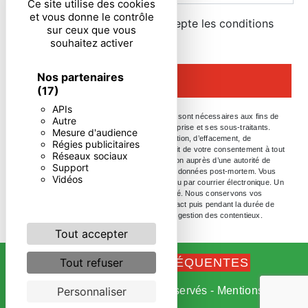
Ce site utilise des cookies
et vous donne le contrôle
En cochant cette case, j'accepte les conditions
sur ceux que vous
particulières ci-dessous **
souhaitez activer
Nos partenaires
ENVOYER
(17)
APIs
** Les données personnelles communiquées sont nécessaires aux fins de
Autre
vous contacter. Elles sont destinées à l'entreprise et ses sous-traitants.
Mesure d'audience
Vous disposez de droits d’accès, de rectification, d’effacement, de
Régies publicitaires
portabilité, de limitation, d’opposition, de retrait de votre consentement à tout
Réseaux sociaux
moment et du droit d’introduire une réclamation auprès d’une autorité de
Support
contrôle, ainsi que d’organiser le sort de vos données post-mortem. Vous
Vidéos
pouvez exercer ces droits par voie postale ou par courrier électronique. Un
justificatif d'identité pourra vous être demandé. Nous conservons vos
données pendant la période de prise de contact puis pendant la durée de
prescription légale aux fins probatoires et de gestion des contentieux.
Tout accepter
Tout refuser
RECHERCHES FRÉQUENTES
Personnaliser
©
Vistalid
- 2026 - Tous droits réservés -
Mentions
légales