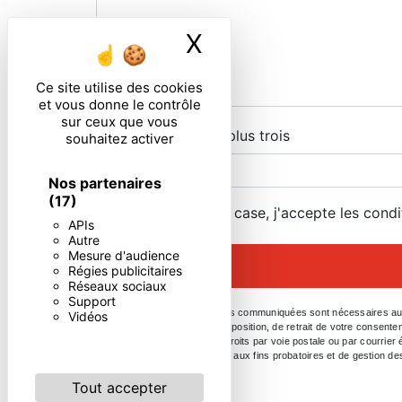
X
Masquer le ban
Ce site utilise des cookies
et vous donne le contrôle
sur ceux que vous
Combien font cinq plus trois
souhaitez activer
Nos partenaires
(17)
En cochant cette case, j'accepte les condi
APIs
Autre
Mesure d'audience
Régies publicitaires
Réseaux sociaux
Support
** Les données personnelles communiquées sont nécessaires aux fin
Vidéos
portabilité, de limitation, d’opposition, de retrait de votre conse
Vous pouvez exercer ces droits par voie postale ou par courrier 
durée de prescription légale aux fins probatoires et de gestion de
Tout accepter