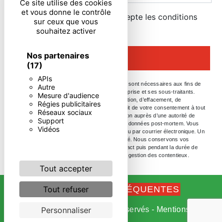
Ce site utilise des cookies
et vous donne le contrôle
En cochant cette case, j'accepte les conditions
sur ceux que vous
particulières ci-dessous **
souhaitez activer
Nos partenaires
ENVOYER
(17)
APIs
** Les données personnelles communiquées sont nécessaires aux fins de
Autre
vous contacter. Elles sont destinées à l'entreprise et ses sous-traitants.
Mesure d'audience
Vous disposez de droits d’accès, de rectification, d’effacement, de
Régies publicitaires
portabilité, de limitation, d’opposition, de retrait de votre consentement à tout
Réseaux sociaux
moment et du droit d’introduire une réclamation auprès d’une autorité de
Support
contrôle, ainsi que d’organiser le sort de vos données post-mortem. Vous
Vidéos
pouvez exercer ces droits par voie postale ou par courrier électronique. Un
justificatif d'identité pourra vous être demandé. Nous conservons vos
données pendant la période de prise de contact puis pendant la durée de
prescription légale aux fins probatoires et de gestion des contentieux.
Tout accepter
Tout refuser
RECHERCHES FRÉQUENTES
Personnaliser
©
Vistalid
- 2026 - Tous droits réservés -
Mentions
légales